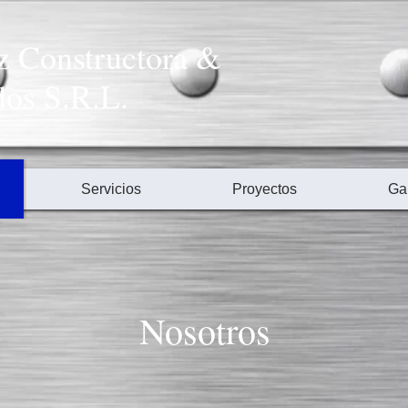
z Constructora &
os S.R.L.
Servicios
Proyectos
Gal
Nosotros